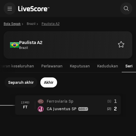
Bola Sepak
Brazil
Paulista A2
Paulista A2
Brazil
Kegemar
aran keseluruhan
Perlawanan
Keputusan
Kedudukan
Seri
Separuh akhir
Akhir
1
Ferroviaria Sp
(1)
13 MEI
FT
2
CA Juventus SP
(2)