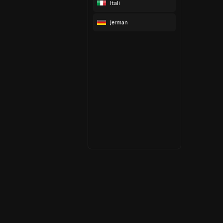
Itali
Jerman