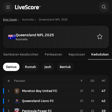
Bola Sepak
Australia
Queensland NPL 2025
Queensland NPL 2025
Australia
Kegemar
Gambaran keseluruhan
Perlawanan
Keputusan
Kedudukan
Semua
Rumah
Jauh
Bentuk
#
Pasukan
P
GD
MT
Moreton Bay United FC
47
1
22
25
Queensland Lions FC
42
2
22
19
Peninsula Power FC
39
3
22
24