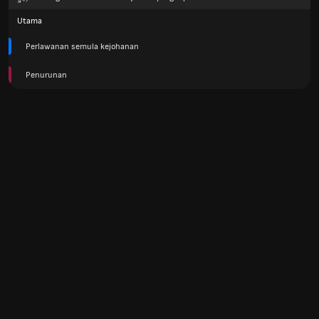
Utama
Perlawanan semula kejohanan
Penurunan