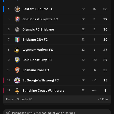
Eastern Suburbs FC
38
4
22
15
Gold Coast Knights SC
37
5
22
3
Olympic FC Brisbane
30
6
22
3
Brisbane City FC
30
7
22
1
Wynnum Wolves FC
27
8
22
1
Gold Coast City FC
27
9
22
-20
Brisbane Roar FC
22
10
22
-6
St George Willawong FC
19
11
22
-21
Sunshine Coast Wanderers
9
12
22
-44
Eastern Suburbs FC
-3
Poin
Pusingkan untuk melihat jadual yang diperluas