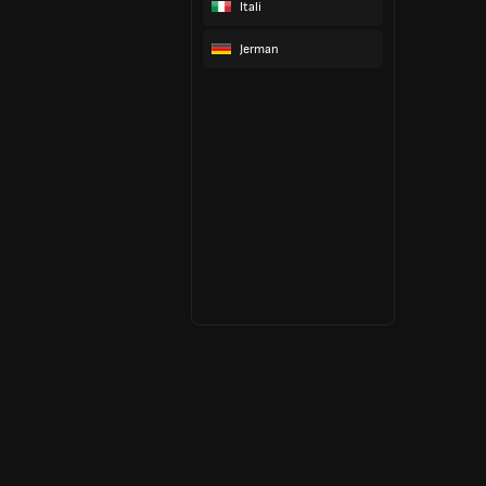
Itali
Jerman