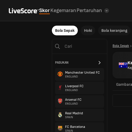
Skor
Kegemaran
Pertaruhan
Bola Sepak
Hoki
Bola keranjang
Bola Sepak
Ke
PASUKAN
Ke
Manchester United FC
ENGLAND
Gambara
Liverpool FC
ENGLAND
Arsenal FC
ENGLAND
Real Madrid
SPAIN
FC Barcelona
SPAIN