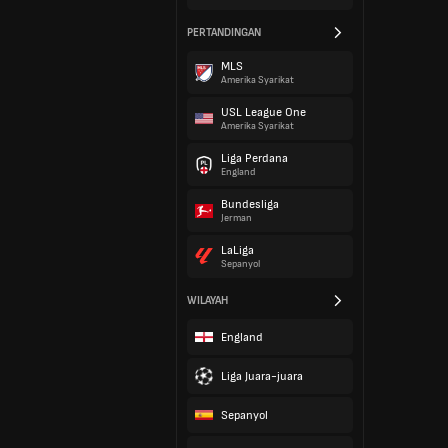
PERTANDINGAN
MLS
Amerika Syarikat
USL League One
Amerika Syarikat
Liga Perdana
England
Bundesliga
Jerman
LaLiga
Sepanyol
WILAYAH
England
Liga Juara-juara
Sepanyol