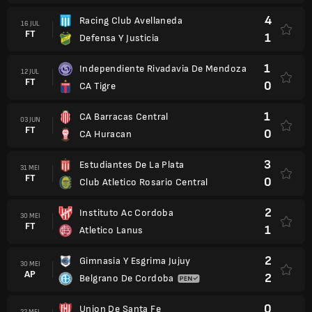
4
Racing Club Avellaneda
16 JUL
FT
1
Defensa Y Justicia
1
Independiente Rivadavia De Mendoza
12 JUL
FT
0
CA Tigre
1
CA Barracas Central
03 JUN
FT
0
CA Huracan
3
Estudiantes De La Plata
31 MEI
FT
0
Club Atletico Rosario Central
2
Instituto Ac Cordoba
30 MEI
FT
1
Atletico Lanus
2
Gimnasia Y Esgrima Jujuy
30 MEI
AP
2
Belgrano De Cordoba
0
Union De Santa Fe
22 MEI