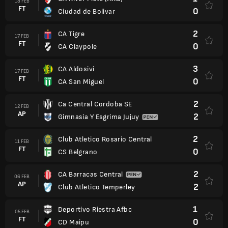
18 FEB
FT
0
Ciudad de Bolivar
2
CA Tigre
17 FEB
FT
0
CA Claypole
3
CA Aldosivi
17 FEB
FT
0
CA San Miguel
2
Ca Central Cordoba SE
12 FEB
AP
2
Gimnasia Y Esgrima Jujuy
2
Club Atletico Rosario Central
11 FEB
FT
0
CS Belgrano
2
CA Barracas Central
06 FEB
AP
2
Club Atletico Temperley
1
Deportivo Riestra Afbc
05 FEB
FT
0
CD Maipu