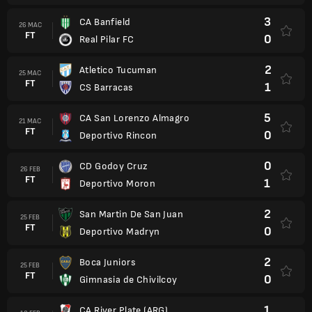
3
CA Banfield
26 MAC
FT
0
Real Pilar FC
2
Atletico Tucuman
25 MAC
FT
1
CS Barracas
5
CA San Lorenzo Almagro
21 MAC
FT
0
Deportivo Rincon
0
CD Godoy Cruz
26 FEB
FT
1
Deportivo Moron
2
San Martin De San Juan
25 FEB
FT
0
Deportivo Madryn
2
Boca Juniors
25 FEB
FT
0
Gimnasia de Chivilcoy
1
CA River Plate (ARG)