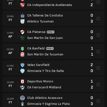
FT
2
CA Independiente Avellaneda
0
CA Talleres De Cordoba
20 MEI
FT
3
Atletico Tucuman
0
CA Platense
13 MEI
AP
0
San Martin De San Juan
1
CA Banfield
09 MEI
AP
1
San Martin De Tucuman
2
Velez Sarsfield
01 MEI
FT
0
Gimnasia Y Tiro De Salta
1
Deportivo Moron
23 APR
FT
2
CA Ferrocarril Midland
0
Club Atletico Acassuso
22 APR
FT
3
Gimnasia Y Esgrima La Plata