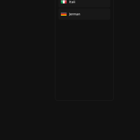
Itali
Jerman