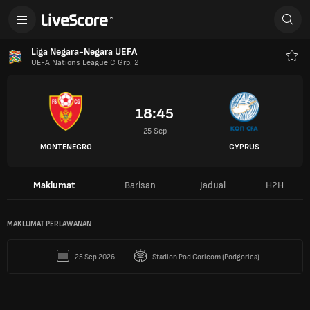
Liga Negara-Negara UEFA
UEFA Nations League C Grp. 2
Keg
18:45
25 Sep
MONTENEGRO
CYPRUS
Maklumat
Barisan
Jadual
H2H
MAKLUMAT PERLAWANAN
25 Sep 2026
Stadion Pod Goricom (Podgorica)