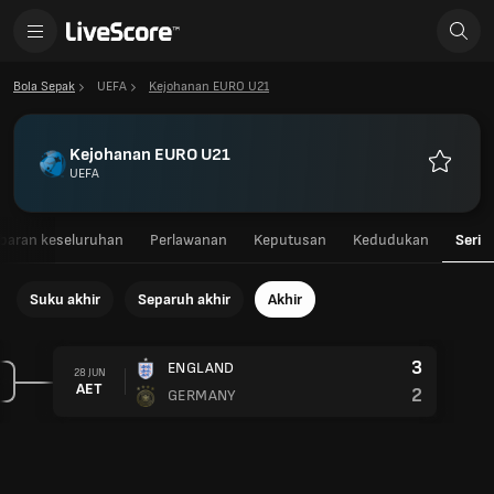
Bola Sepak
UEFA
Kejohanan EURO U21
Kejohanan EURO U21
UEFA
Kegemar
aran keseluruhan
Perlawanan
Keputusan
Kedudukan
Seri
Suku akhir
Separuh akhir
Akhir
3
ENGLAND
28 JUN
AET
2
GERMANY