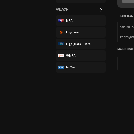
Yale Bull
WILAYAH
Pennsylva
NBA
MAKLUMAT
Liga Euro
Liga Juara-juara
WNBA
NCAA