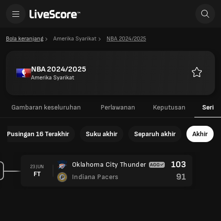
Bola keranjang
Amerika Syarikat
NBA 2024/2025
NBA 2024/2025
Amerika Syarikat
Kegemar
Gambaran keseluruhan
Perlawanan
Keputusan
Seri
Pusingan 16 Terakhir
Suku akhir
Separuh akhir
Akhir
103
Oklahoma City Thunder
23 JUN
FT
91
Indiana Pacers