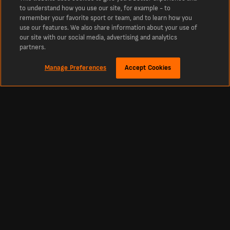
to understand how you use our site, for example - to
remember your favorite sport or team, and to learn how you
use our features. We also share information about your use of
our site with our social media, advertising and analytics
partners.
Manage Preferences
Accept Cookies
Circa
Statistiche Mohamed-Ali Cho
Guarda le statistiche dettagliate di Mohamed-Ali Cho per il Nizza nella stagione
26/27. Consulta le statistiche più recenti come presenze, gol e assist. Analizza i
parametri chiave delle prestazioni, confronta e analizza i dati completi per
ottenere gli approfondimenti sulle prestazioni di Mohamed-Ali Cho durante tutta
la stagione.
Calcio
Altri Sport