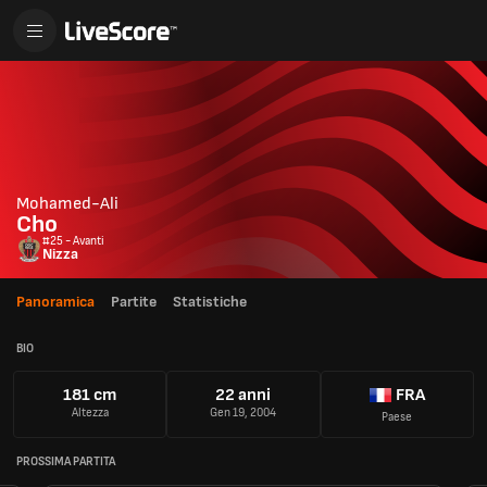
Mohamed-Ali
Cho
#25 - Avanti
Nizza
Panoramica
Partite
Statistiche
BIO
181 cm
22 anni
FRA
Altezza
Gen 19, 2004
Paese
PROSSIMA PARTITA