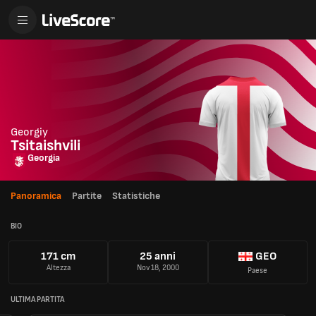
Georgiy
Tsitaishvili
Georgia
Panoramica
Partite
Statistiche
BIO
171 cm
25 anni
GEO
Altezza
Nov 18, 2000
Paese
ULTIMA PARTITA