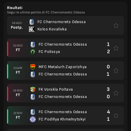
Risultati
Segui le ultime partite di FC Chernomorets Odessa
FC Chernomorets Odessa
08 AGO
Postp.
Kolos Kovalivka
1
FC Chernomorets Odessa
02 AGO
FT
2
FC Polissya
0
MFC Metalurh Zaporizhya
03 APR
FT
1
FC Chernomorets Odessa
3
FK Vorskla Poltava
29 NOV
FT
0
FC Chernomorets Odessa
4
FC Chernomorets Odessa
22 NOV
FT
1
FC Podillya Khmelnytskyi