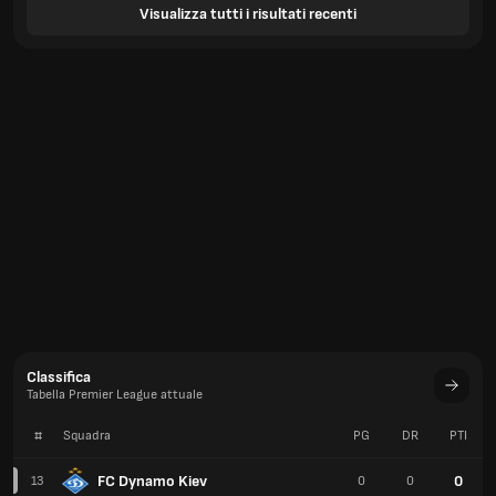
Visualizza tutti i risultati recenti
Classifica
Tabella Premier League attuale
#
Squadra
PG
DR
PTI
FC Dynamo Kiev
0
13
0
0