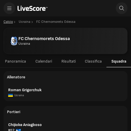
Calcio
Ucraina
FC Chernomorets Odessa
FC Chernomorets Odessa
Ucraina
Panoramica
Calendari
Risultati
Classifica
Squadra
Allenatore
Roman Grigorchuk
Ucraina
Portieri
Chijioke Aniagboso
#12