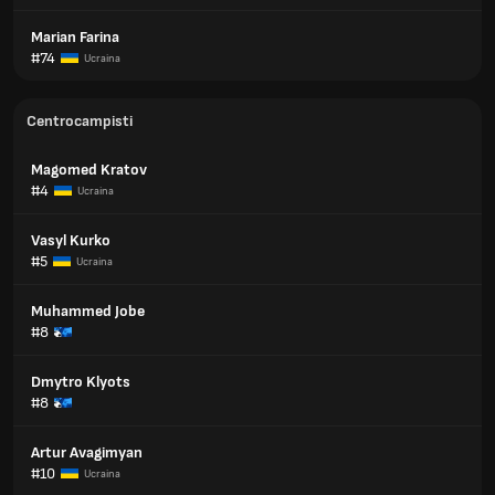
Marian Farina
#74
Ucraina
Centrocampisti
Magomed Kratov
#4
Ucraina
Vasyl Kurko
#5
Ucraina
Muhammed Jobe
#8
Dmytro Klyots
#8
Artur Avagimyan
#10
Ucraina