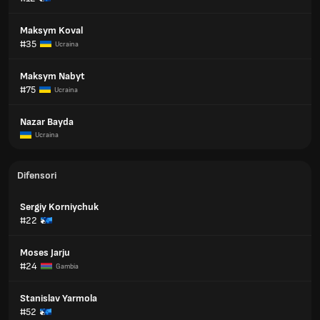
Maksym Koval
#35
Ucraina
Maksym Nabyt
#75
Ucraina
Nazar Bayda
Ucraina
Difensori
Sergiy Korniychuk
#22
Moses Jarju
#24
Gambia
Stanislav Yarmola
#52