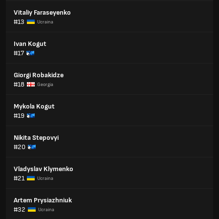
Vitaliy Faraseyenko
#13
Ucraina
Ivan Kogut
#17
Giorgi Robakidze
#18
Georgia
Mykola Kogut
#19
Nikita Stepovyi
#20
Vladyslav Klymenko
#21
Ucraina
Artem Prysiazhniuk
#32
Ucraina