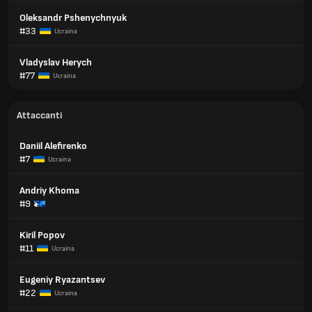
Oleksandr Pshenychnyuk
#33
Ucraina
Vladyslav Herych
#77
Ucraina
Attaccanti
Daniil Alefirenko
#7
Ucraina
Andriy Khoma
#9
Kiril Popov
#11
Ucraina
Eugeniy Ryazantsev
#22
Ucraina