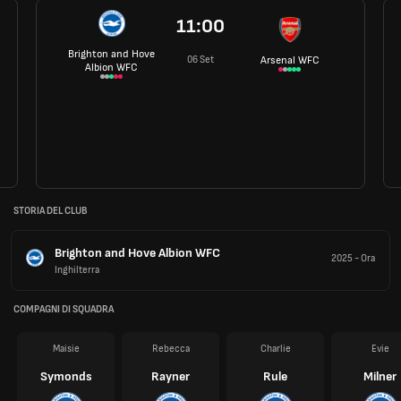
11:00
Brighton and Hove
06 Set
Arsenal WFC
Albion WFC
STORIA DEL CLUB
Brighton and Hove Albion WFC
2025
-
Ora
Inghilterra
COMPAGNI DI SQUADRA
Maisie
Rebecca
Charlie
Evie
Symonds
Rayner
Rule
Milner