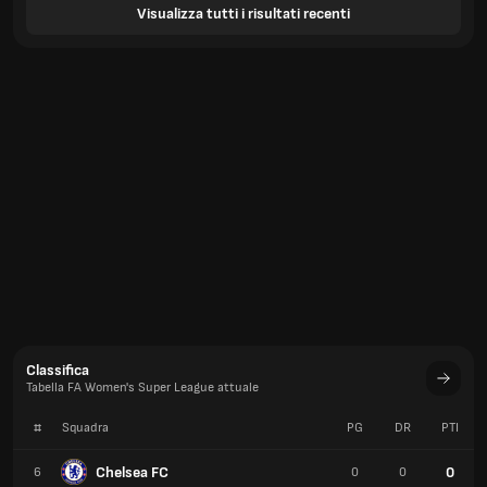
Visualizza tutti i risultati recenti
Classifica
Tabella FA Women's Super League attuale
#
Squadra
PG
DR
PTI
Chelsea FC
0
6
0
0