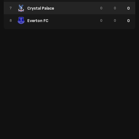
Crystal Palace
0
7
0
0
Everton FC
0
8
0
0