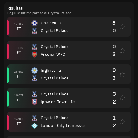
Risultati
Segui le ultime partite di Crystal Palace
5
Chelsea FC
17 GEN
FT
0
Crystal Palace
0
Crystal Palace
21 DIC
FT
2
Arsenal WFC
0
Inghilterra
23 NOV
FT
3
Crystal Palace
3
Crystal Palace
19 OTT
FT
2
Ipswich Town Lfc
1
Crystal Palace
24 SET
FT
2
London City Lionesses