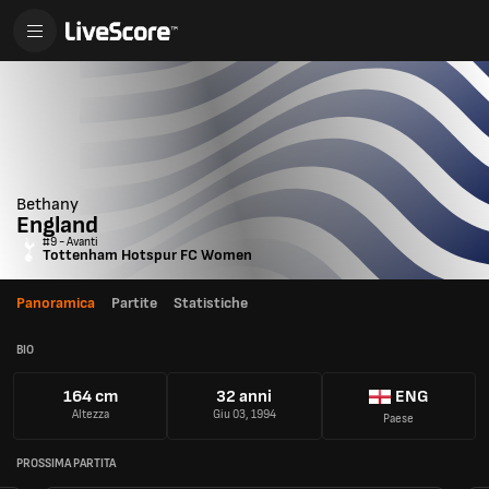
Bethany
England
#9 - Avanti
Tottenham Hotspur FC Women
Panoramica
Partite
Statistiche
BIO
164 cm
32 anni
ENG
Altezza
Giu 03, 1994
Paese
PROSSIMA PARTITA