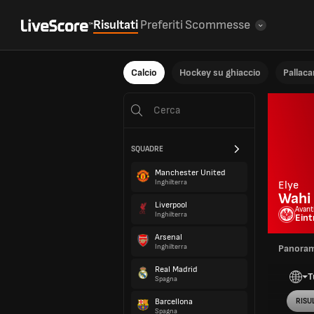
Risultati
Preferiti
Scommesse
Calcio
Hockey su ghiaccio
Pallac
SQUADRE
Manchester United
Inghilterra
Elye
Wahi
Liverpool
Avant
Inghilterra
Eint
Arsenal
Inghilterra
Panoram
Real Madrid
T
Spagna
Barcellona
RISUL
Spagna