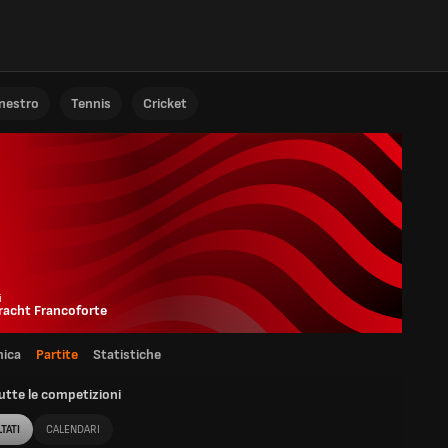
anestro
Tennis
Cricket
i
racht Francoforte
ica
Partite
Statistiche
utte le competizioni
TATI
CALENDARI