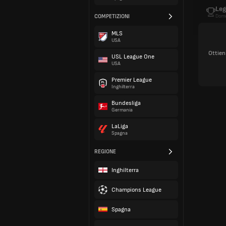
Leg
COMPETIZIONI
Dome
MLS
USA
Ottien
USL League One
USA
Premier League
Inghilterra
Bundesliga
Germania
LaLiga
Spagna
REGIONE
Inghilterra
Champions League
Spagna