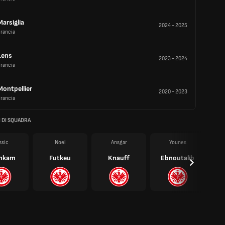
Marsiglia
2024
-
2025
rancia
Lens
2023
-
2024
rancia
Montpellier
2020
-
2023
rancia
 DI SQUADRA
ssic
Noel
Ansgar
Younes
A
nkam
Futkeu
Knauff
Ebnoutalib
Ec