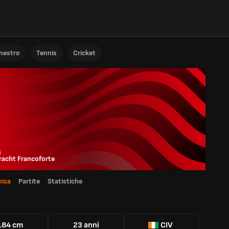
anestro
Tennis
Cricket
i
racht Francoforte
ica
Partite
Statistiche
184 cm
23 anni
CIV