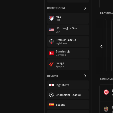
COMPETIZIONI
PROSSIMA
MLS
USA
USL League One
USA
Premier League
Inghilterra
Bundesliga
Germania
LaLiga
Spagna
REGIONE
STORIA DE
Inghilterra
Champions League
Spagna
F