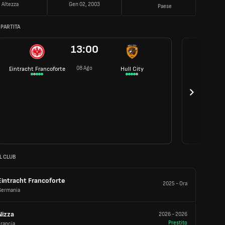
Altezza
Gen 02, 2003
Paese
 PARTITA
13:00
08 Ago
Eintracht Francoforte
Hull City
L CLUB
Eintracht Francoforte
2025
-
Ora
Germania
Nizza
2026
-
2026
Prestito
rancia