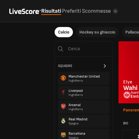
Risultati
Preferiti
Scommesse
Calcio
Hockey su ghiaccio
Pallac
SQUADRE
Manchester United
Inghilterra
Elye
Wahi
Liverpool
Avant
Inghilterra
Eint
Arsenal
Inghilterra
Panoram
Real Madrid
BIO
Spagna
Barcellona
Spagna