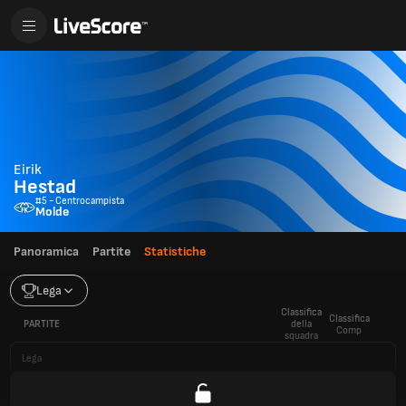
Eirik
Hestad
#5 - Centrocampista
Molde
Panoramica
Partite
Statistiche
Lega
Classifica
Classifica
PARTITE
della
Comp
squadra
Lega