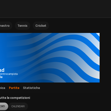
anestro
Tennis
Cricket
ad
Centrocampista
de
ica
Partite
Statistiche
utte le competizioni
TATI
CALENDARI