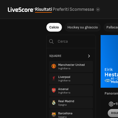
Risultati
Preferiti
Scommesse
Calcio
Hockey su ghiaccio
Pallac
SQUADRE
Manchester United
Inghilterra
Eirik
Hest
Liverpool
#5 - 
Inghilterra
Mol
Arsenal
Inghilterra
Panoram
Real Madrid
T
Spagna
Barcellona
RISUL
Spagna