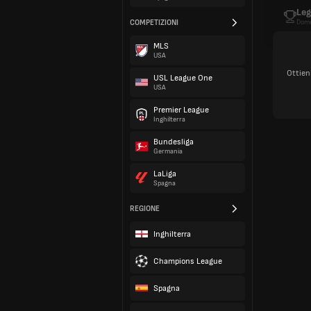
Leg
COMPETIZIONI
Dome
MLS
USA
Ottien
USL League One
USA
Premier League
Inghilterra
Bundesliga
Germania
LaLiga
Spagna
REGIONE
Inghilterra
Champions League
Spagna