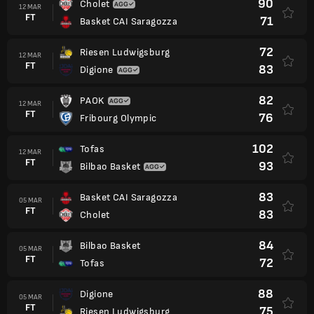
90
Cholet
12 MAR
FT
71
Basket CAI Saragozza
72
Riesen Ludwigsburg
12 MAR
FT
83
Digione
82
PAOK
12 MAR
FT
76
Fribourg Olympic
102
Tofas
12 MAR
FT
93
Bilbao Basket
83
Basket CAI Saragozza
05 MAR
FT
83
Cholet
84
Bilbao Basket
05 MAR
FT
72
Tofas
88
Digione
05 MAR
FT
75
Riesen Ludwigsburg