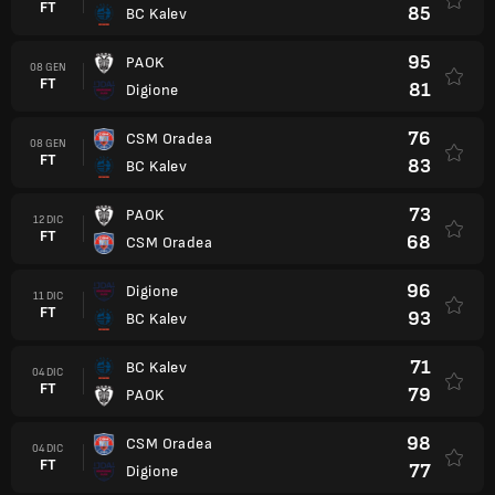
FT
85
BC Kalev
95
PAOK
08 GEN
FT
81
Digione
76
CSM Oradea
08 GEN
FT
83
BC Kalev
73
PAOK
12 DIC
FT
68
CSM Oradea
96
Digione
11 DIC
FT
93
BC Kalev
71
BC Kalev
04 DIC
FT
79
PAOK
98
CSM Oradea
04 DIC
FT
77
Digione