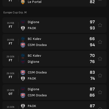
FT
82
Le Portel
Europe Cup Grp. M
97
Digione
05 FEB
FT
93
PAOK
66
BC Kalev
05 FEB
FT
94
CSM Oradea
70
BC Kalev
29 GEN
FT
76
Digione
83
CSM Oradea
29 GEN
FT
74
PAOK
87
Digione
15 GEN
OT
86
CSM Oradea
87
PAOK
15 GEN