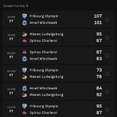
Europe Cup Grp. N
107
Fribourg Olympic
05 FEB
FT
101
Anwil Wloclawek
95
Riesen Ludwigsburg
04 FEB
FT
67
Spirou Charleroi
87
Spirou Charleroi
29 GEN
FT
83
Anwil Wloclawek
73
Fribourg Olympic
29 GEN
FT
78
Riesen Ludwigsburg
84
Anwil Wloclawek
15 GEN
FT
92
Riesen Ludwigsburg
95
Fribourg Olympic
14 GEN
FT
87
Spirou Charleroi