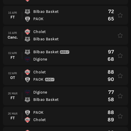
72
Bilbao Basket
16 APR
FT
65
PAOK
Cholet
16 APR
Canc.
Bilbao Basket
97
Bilbao Basket
02 APR
FT
68
Digione
88
Cholet
02 APR
OT
90
PAOK
77
Digione
26 MAR
FT
58
Bilbao Basket
88
PAOK
26 MAR
FT
89
Cholet