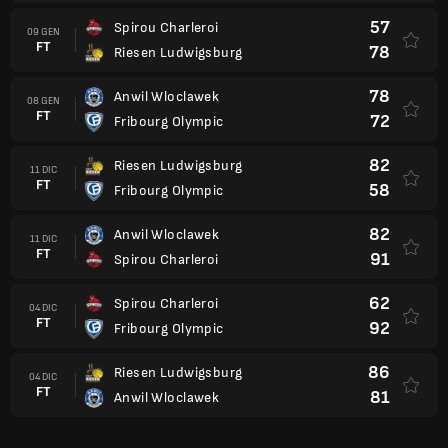
57
Spirou Charleroi
09 GEN
FT
78
Riesen Ludwigsburg
78
Anwil Wloclawek
08 GEN
FT
72
Fribourg Olympic
82
Riesen Ludwigsburg
11 DIC
FT
58
Fribourg Olympic
82
Anwil Wloclawek
11 DIC
FT
91
Spirou Charleroi
62
Spirou Charleroi
04 DIC
FT
92
Fribourg Olympic
86
Riesen Ludwigsburg
04 DIC
FT
81
Anwil Wloclawek