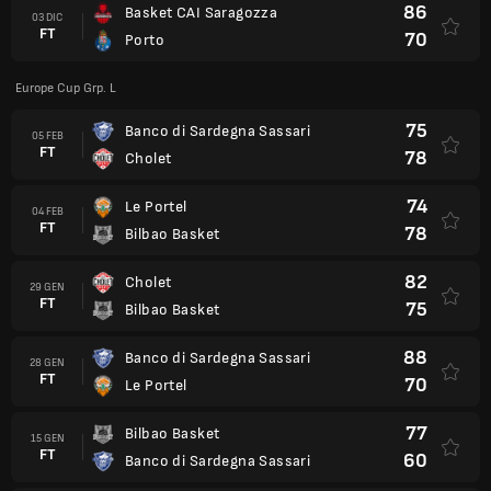
86
Basket CAI Saragozza
03 DIC
FT
70
Porto
Europe Cup Grp. L
75
Banco di Sardegna Sassari
05 FEB
FT
78
Cholet
74
Le Portel
04 FEB
FT
78
Bilbao Basket
82
Cholet
29 GEN
FT
75
Bilbao Basket
88
Banco di Sardegna Sassari
28 GEN
FT
70
Le Portel
77
Bilbao Basket
15 GEN
FT
60
Banco di Sardegna Sassari