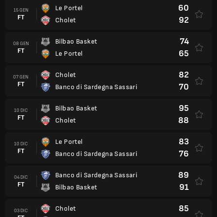
60
Le Portel
15 GEN
FT
92
Cholet
74
Bilbao Basket
08 GEN
FT
65
Le Portel
82
Cholet
07 GEN
FT
70
Banco di Sardegna Sassari
95
Bilbao Basket
10 DIC
FT
88
Cholet
83
Le Portel
10 DIC
FT
76
Banco di Sardegna Sassari
89
Banco di Sardegna Sassari
04 DIC
FT
91
Bilbao Basket
85
Cholet
03 DIC