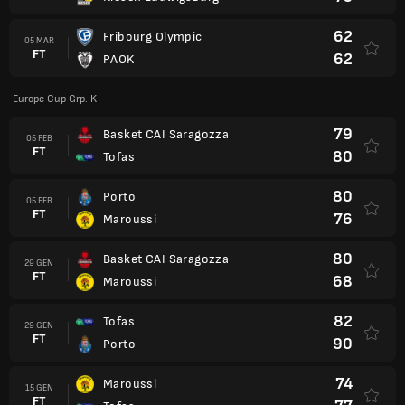
62
Fribourg Olympic
05 MAR
FT
62
PAOK
Europe Cup Grp. K
79
Basket CAI Saragozza
05 FEB
FT
80
Tofas
80
Porto
05 FEB
FT
76
Maroussi
80
Basket CAI Saragozza
29 GEN
FT
68
Maroussi
82
Tofas
29 GEN
FT
90
Porto
74
Maroussi
15 GEN
FT