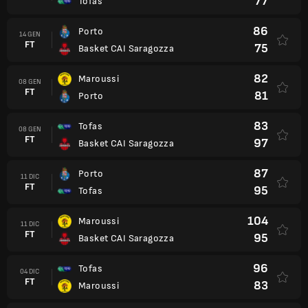
77
Tofas
86
Porto
14 GEN
FT
75
Basket CAI Saragozza
82
Maroussi
08 GEN
FT
81
Porto
83
Tofas
08 GEN
FT
97
Basket CAI Saragozza
87
Porto
11 DIC
FT
95
Tofas
104
Maroussi
11 DIC
FT
95
Basket CAI Saragozza
96
Tofas
04 DIC
FT
83
Maroussi