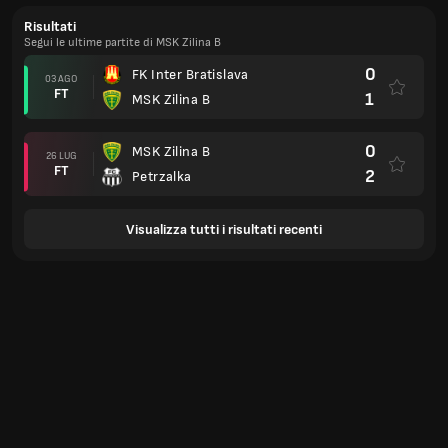
Risultati
Segui le ultime partite di MSK Zilina B
0
FK Inter Bratislava
03 AGO
FT
1
MSK Zilina B
0
MSK Zilina B
26 LUG
FT
2
Petrzalka
Visualizza tutti i risultati recenti