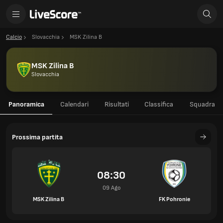
Calcio
Slovacchia
MSK Zilina B
MSK Zilina B
Slovacchia
Panoramica
Calendari
Risultati
Classifica
Squadra
Prossima partita
08:30
09 Ago
MSK Zilina B
FK Pohronie