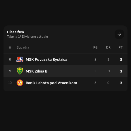
Classifica
Tabella 1ª Divisione attuale
#
Squadra
PG
DR
PTI
MSK Povazska Bystrica
3
8
2
1
MSK Zilina B
3
9
2
-1
Banik Lehota pod Vtacnikom
3
10
3
0