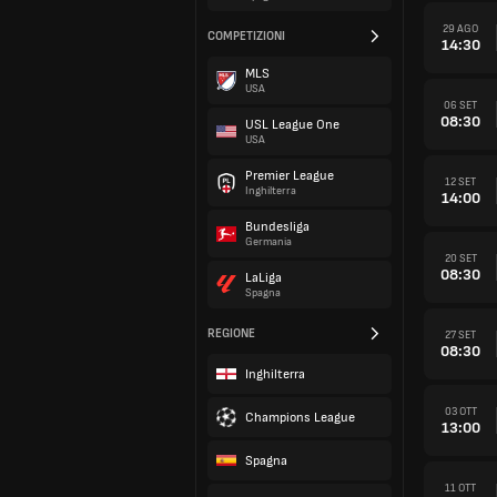
29 AGO
COMPETIZIONI
14:30
MLS
USA
06 SET
08:30
USL League One
USA
Premier League
12 SET
Inghilterra
14:00
Bundesliga
Germania
20 SET
08:30
LaLiga
Spagna
REGIONE
27 SET
08:30
Inghilterra
03 OTT
Champions League
13:00
Spagna
11 OTT