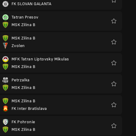
FK SLOVAN GALANTA
Preferiti
Tatran Presov
MSK Zilina B
Preferiti
MSK Zilina B
Zvolen
Preferiti
MFK Tatran Liptovsky Mikulas
MSK Zilina B
Preferiti
Petrzalka
MSK Zilina B
Preferiti
MSK Zilina B
FK Inter Bratislava
Preferiti
FK Pohronie
MSK Zilina B
Preferiti