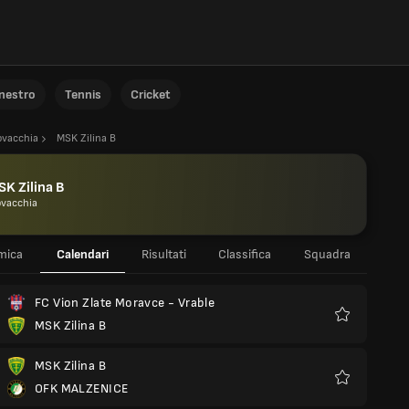
anestro
Tennis
Cricket
ovacchia
MSK Zilina B
K Zilina B
ovacchia
mica
Calendari
Risultati
Classifica
Squadra
FC Vion Zlate Moravce - Vrable
MSK Zilina B
Preferiti
MSK Zilina B
OFK MALZENICE
Preferiti