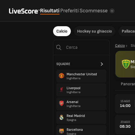
Risultati
Preferiti
Scommesse
Calcio
Hockey su ghiaccio
Pallac
Calcio
Sl
MS
SQUADRE
Sl
Manchester United
Inghilterra
Panora
Liverpool
Inghilterra
15 AGO
Arsenal
14:00
Inghilterra
Real Madrid
Spagna
23 AGO
08:30
Barcellona
Spagna