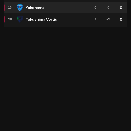
Yokohama
0
19
0
0
Tokushima Vortis
0
20
1
-2