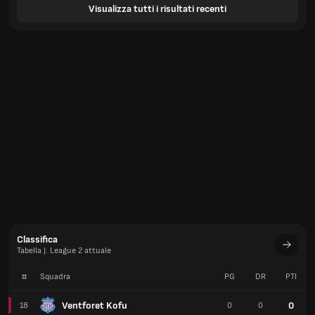
Visualizza tutti i risultati recenti
Classifica
Tabella J. League 2 attuale
#
Squadra
PG
DR
PTI
Ventforet Kofu
0
18
0
0