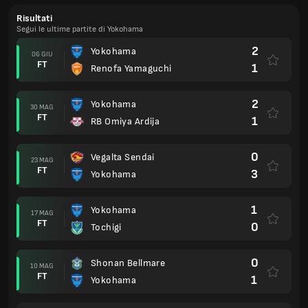
Risultati
Segui le ultime partite di Yokohama
2
Yokohama
06 GIU
FT
1
Renofa Yamaguchi
2
Yokohama
30 MAG
FT
1
RB Omiya Ardija
0
Vegalta Sendai
23 MAG
FT
3
Yokohama
1
Yokohama
17 MAG
FT
0
Tochigi
0
Shonan Bellmare
10 MAG
FT
1
Yokohama