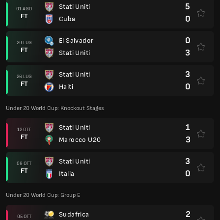
5
Stati Uniti
01 AGO
FT
0
Cuba
0
El Salvador
29 LUG
FT
3
Stati Uniti
3
Stati Uniti
26 LUG
FT
0
Haiti
Under 20 World Cup: Knockout Stages
1
Stati Uniti
12 OTT
FT
3
Marocco U20
3
Stati Uniti
09 OTT
FT
0
Italia
Under 20 World Cup: Group E
2
Sudafrica
05 OTT