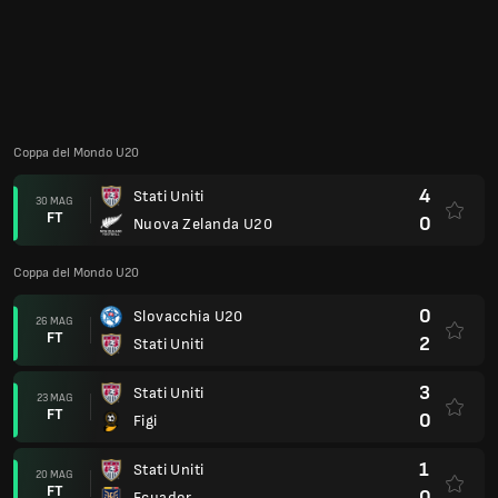
0
Slovacchia U20
26 MAG
FT
2
Stati Uniti
3
Stati Uniti
23 MAG
FT
0
Figi
1
Stati Uniti
20 MAG
FT
0
Ecuador