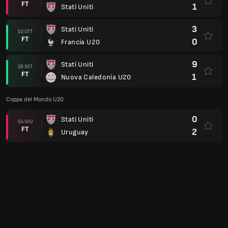
FT
1
Stati Uniti
3
Stati Uniti
02 OTT
FT
0
Francia U20
9
Stati Uniti
29 SET
FT
1
Nuova Caledonia U20
Coppa del Mondo U20
0
Stati Uniti
04 GIU
FT
2
Uruguay
Coppa del Mondo U20
4
Stati Uniti
30 MAG
FT
0
Nuova Zelanda U20
Coppa del Mondo U20