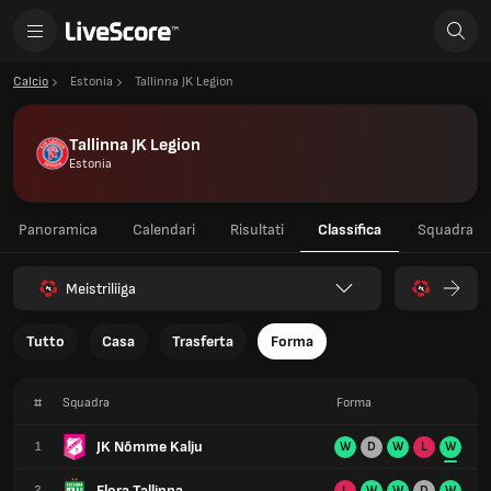
Calcio
Estonia
Tallinna JK Legion
Tallinna JK Legion
Estonia
Panoramica
Calendari
Risultati
Classifica
Squadra
Meistriliiga
Tutto
Casa
Trasferta
Forma
#
Squadra
Forma
JK Nõmme Kalju
1
W
D
W
L
W
Flora Tallinna
2
L
W
W
D
W