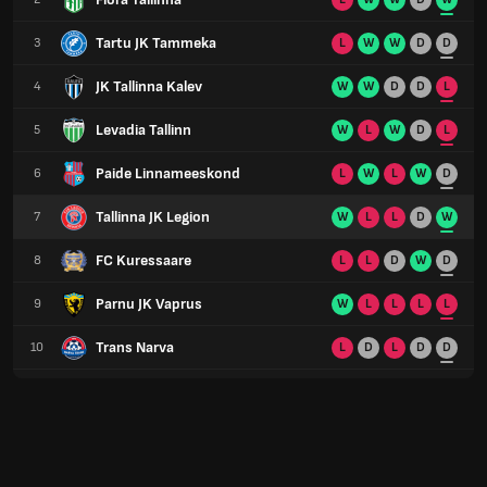
Tartu JK Tammeka
3
L
W
W
D
D
JK Tallinna Kalev
4
W
W
D
D
L
Levadia Tallinn
5
W
L
W
D
L
Paide Linnameeskond
6
L
W
L
W
D
Tallinna JK Legion
7
W
L
L
D
W
FC Kuressaare
8
L
L
D
W
D
Parnu JK Vaprus
9
W
L
L
L
L
Trans Narva
10
L
D
L
D
D