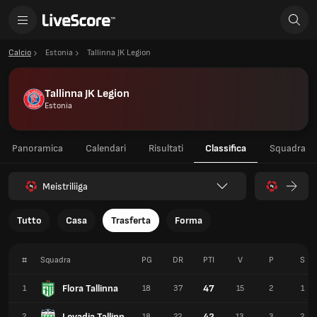
Calcio
Estonia
Tallinna JK Legion
Tallinna JK Legion
Estonia
Panoramica
Calendari
Risultati
Classifica
Squadra
Meistriliiga
Tutto
Casa
Trasferta
Forma
#
Squadra
PG
DR
PTI
V
P
S
Flora Tallinna
47
1
18
37
15
2
1
Levadia Tallinn
42
2
18
22
13
3
2