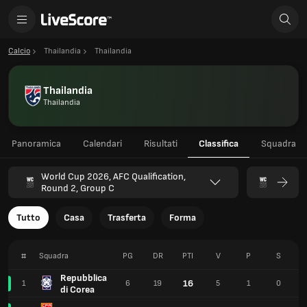
Calcio
Thailandia
Thailandia
Thailandia
Thailandia
Panoramica
Calendari
Risultati
Classifica
Squadra
World Cup 2026, AFC Qualification,
Round 2, Group C
Tutto
Casa
Trasferta
Forma
#
Squadra
PG
DR
PTI
V
P
S
Repubblica
16
1
6
19
5
1
0
di Corea