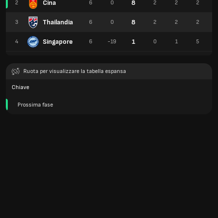
Cina
8
2
6
0
2
2
2
Thailandia
8
3
6
0
2
2
2
Singapore
1
4
6
-19
0
1
5
Ruota per visualizzare la tabella espansa
Chiave
Prossima fase