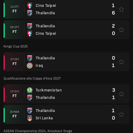
1
Cina Taipei
14 OTT
FT
6
Thailandia
2
Thailandia
09 OTT
FT
0
Cina Taipei
Kings Cup 2025
0
Thailandia
07 SET
FT
1
Iraq
Qualificazione alla Coppa d'Asia 2027
3
Turkmenistan
10 GIU
FT
1
Thailandia
1
Thailandia
25 MAR
FT
0
Sri Lanka
ASEAN Championship 2024, Knockout Stage