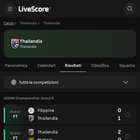
Calcio
Thailandia
Thailandia
Thailandia
Thailandia
Panoramica
Calendari
Risultati
Classifica
Squadra
Tutte le competizioni
ASEAN Championship: Group B
0
Filippine
04 AGO
FT
1
Thailandia
2
Thailandia
01 AGO
FT
0
Malesia