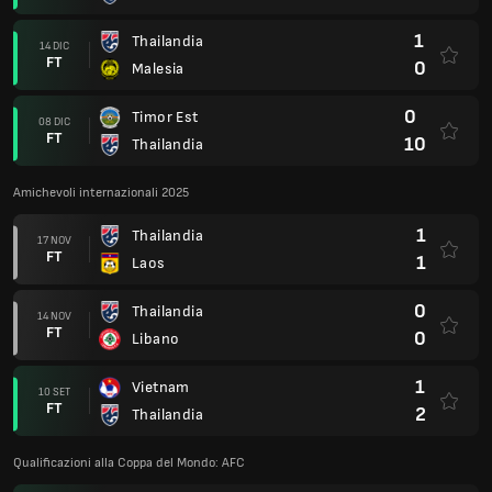
1
Thailandia
14 DIC
FT
0
Malesia
0
Timor Est
08 DIC
FT
10
Thailandia
Amichevoli internazionali 2025
1
Thailandia
17 NOV
FT
1
Laos
0
Thailandia
14 NOV
FT
0
Libano
1
Vietnam
10 SET
FT
2
Thailandia
Qualificazioni alla Coppa del Mondo: AFC