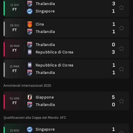
3
Thailandia
11 GIU
FT
1
Singapore
1
Cina
06 GIU
FT
1
Thailandia
0
Thailandia
26 MAR
FT
3
Repubblica di Corea
1
Repubblica di Corea
21 MAR
FT
1
Thailandia
Amichevoli internazionali 2025
5
Giappone
01 GEN
FT
0
Thailandia
Qualificazioni alla Coppa del Mondo: AFC
1
Singapore
21 NOV