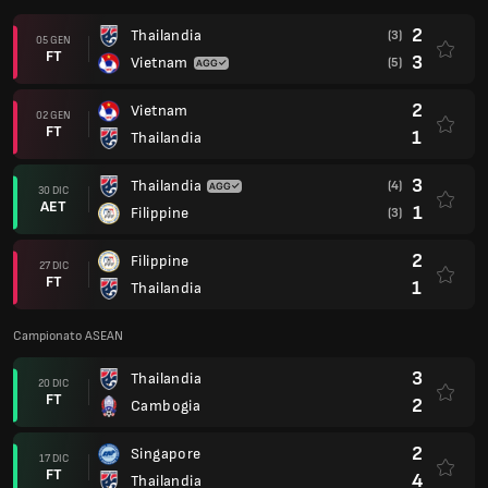
2
Thailandia
(3)
05 GEN
FT
3
Vietnam
(5)
2
Vietnam
02 GEN
FT
1
Thailandia
3
Thailandia
(4)
30 DIC
AET
1
Filippine
(3)
2
Filippine
27 DIC
FT
1
Thailandia
Campionato ASEAN
3
Thailandia
20 DIC
FT
2
Cambogia
2
Singapore
17 DIC
FT
4
Thailandia