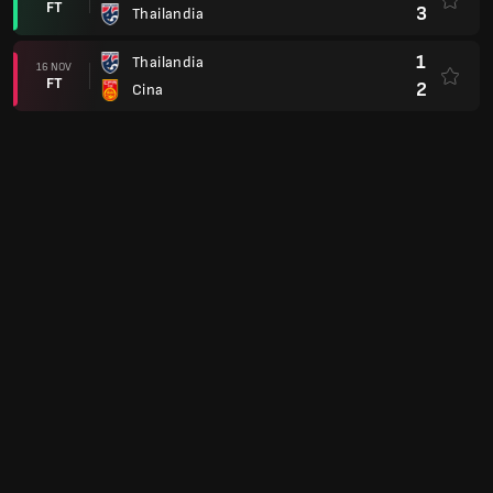
FT
3
Thailandia
1
Thailandia
16 NOV
FT
2
Cina