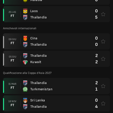
0
Laos
25 LUG
FT
5
Thailandia
Amichevoli internazionali
0
Cina
09 GIU
FT
0
Thailandia
2
Thailandia
05 GIU
FT
2
Kuwait
Qualificazione alla Coppa d'Asia 2027
2
Thailandia
31 MAR
FT
1
Turkmenistan
0
Sri Lanka
18 NOV
FT
4
Thailandia