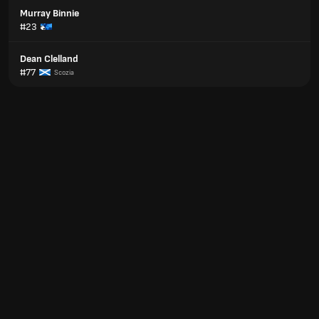
Murray Binnie
#23
Dean Clelland
#77
Scozia