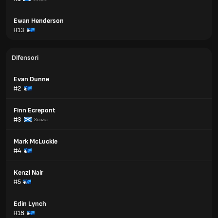
Ewan Henderson
#13
Difensori
Evan Dunne
#2
Finn Ecrepont
#3
Scozia
Mark McLuckie
#4
Kenzi Nair
#5
Edin Lynch
#18