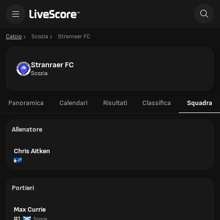
Calcio
Scozia
Stranraer FC
Stranraer FC
Scozia
Panoramica
Calendari
Risultati
Classifica
Squadra
Allenatore
Chris Aitken
Portieri
Max Currie
#1
Scozia