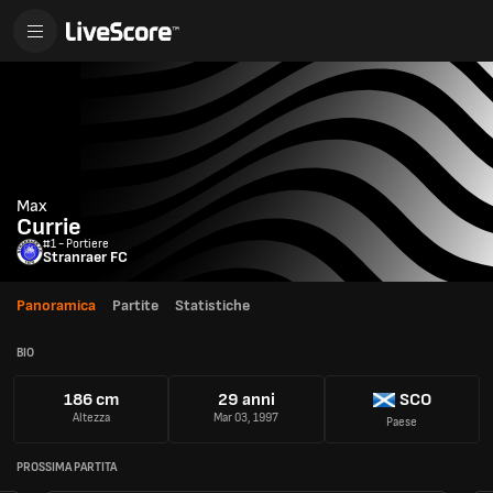
Max
Currie
#1 - Portiere
Stranraer FC
Panoramica
Partite
Statistiche
BIO
186 cm
29 anni
SCO
Altezza
Mar 03, 1997
Paese
PROSSIMA PARTITA