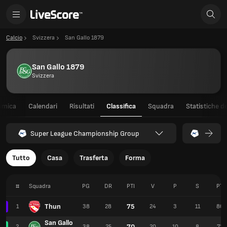
Calcio
Svizzera
San Gallo 1879
San Gallo 1879
Svizzera
amica
Calendari
Risultati
Classifica
Squadra
Statistiche de
Super League Championship Group
Tutto
Casa
Trasferta
Forma
#
Squadra
PG
DR
PTI
V
P
S
PT
Thun
75
1
38
28
24
3
11
80
San Gallo
70
2
38
25
20
10
8
72