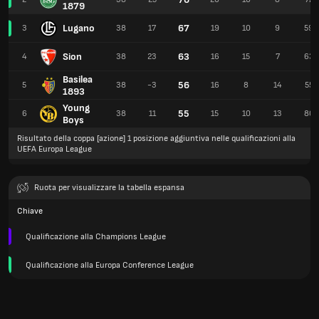
1879
Lugano
67
3
38
17
19
10
9
59
Sion
63
4
38
23
16
15
7
63
Basilea
56
5
38
-3
16
8
14
55
1893
Young
55
6
38
11
15
10
13
80
Boys
Risultato della coppa [azione] 1 posizione aggiuntiva nelle qualificazioni alla
UEFA Europa League
Ruota per visualizzare la tabella espansa
Chiave
Qualificazione alla Champions League
Qualificazione alla Europa Conference League