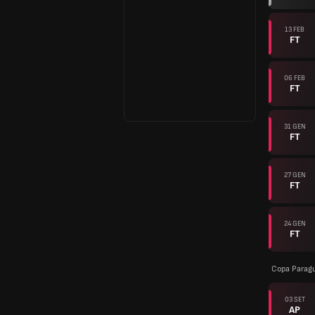
13 FEB
FT
06 FEB
FT
31 GEN
FT
27 GEN
FT
24 GEN
FT
Copa Parag
03 SET
AP