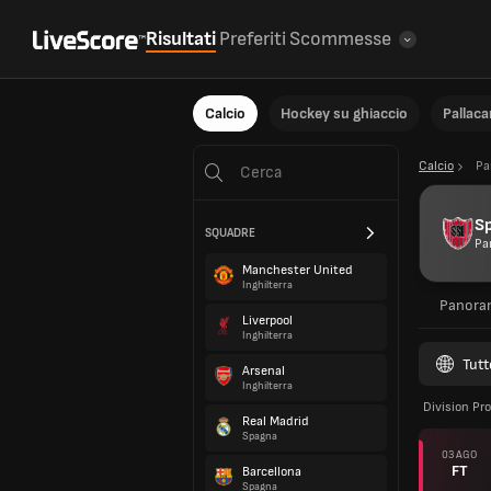
Risultati
Preferiti
Scommesse
Calcio
Hockey su ghiaccio
Pallac
Calcio
Pa
Sp
SQUADRE
Pa
Manchester United
Inghilterra
Panora
Liverpool
Inghilterra
Tutt
Arsenal
Inghilterra
Division Pr
Real Madrid
Spagna
03 AGO
FT
Barcellona
Spagna