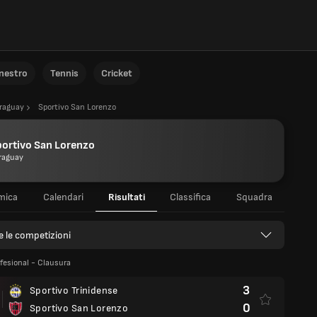
anestro
Tennis
Cricket
raguay
Sportivo San Lorenzo
ortivo San Lorenzo
raguay
mica
Calendari
Risultati
Classifica
Squadra
e le competizioni
ofesional - Clausura
3
Sportivo Trinidense
0
Sportivo San Lorenzo