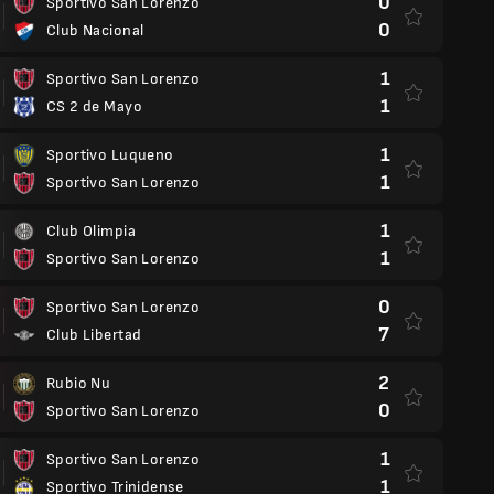
0
Sportivo San Lorenzo
0
Club Nacional
1
Sportivo San Lorenzo
1
CS 2 de Mayo
1
Sportivo Luqueno
1
Sportivo San Lorenzo
1
Club Olimpia
1
Sportivo San Lorenzo
0
Sportivo San Lorenzo
7
Club Libertad
2
Rubio Nu
0
Sportivo San Lorenzo
1
Sportivo San Lorenzo
1
Sportivo Trinidense