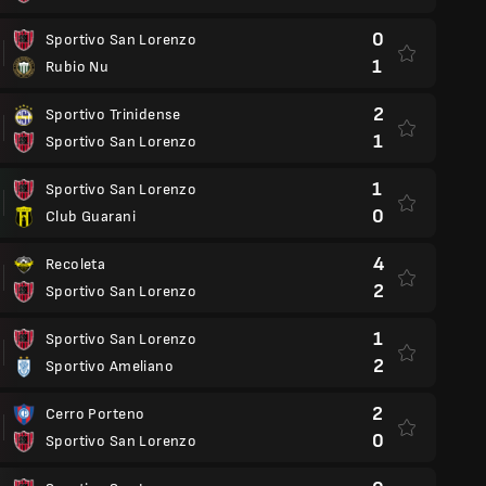
0
Sportivo San Lorenzo
1
Rubio Nu
2
Sportivo Trinidense
1
Sportivo San Lorenzo
1
Sportivo San Lorenzo
0
Club Guarani
4
Recoleta
2
Sportivo San Lorenzo
1
Sportivo San Lorenzo
2
Sportivo Ameliano
2
Cerro Porteno
0
Sportivo San Lorenzo