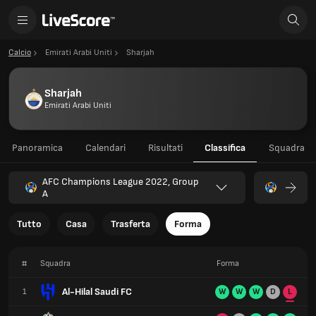
Calcio
Emirati Arabi Uniti
Sharjah
Sharjah
Emirati Arabi Uniti
Panoramica
Calendari
Risultati
Classifica
Squadra
AFC Champions League 2022, Group
A
Tutto
Casa
Trasferta
Forma
#
Squadra
Forma
Al-Hilal Saudi FC
1
W
W
W
D
L