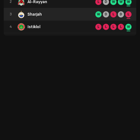
Al-Rayyan
2
L
D
W
W
W
Sharjah
3
W
D
L
D
L
Istiklol
4
L
L
L
L
W