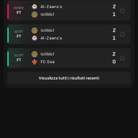
2
Al-Zawra´a
05 NOV
FT
1
Istiklol
2
Istiklol
22 OTT
FT
1
Al-Zawra´a
2
Istiklol
01 OTT
FT
0
FC Goa
Visualizza tutti i risultati recenti