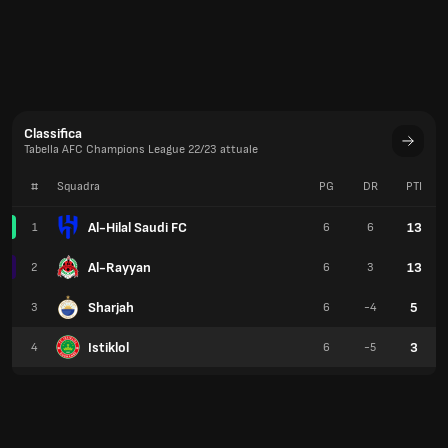
Classifica
Tabella AFC Champions League 22/23 attuale
#
Squadra
PG
DR
PTI
Al-Hilal Saudi FC
13
1
6
6
Al-Rayyan
13
2
6
3
Sharjah
5
3
6
-4
Istiklol
3
4
6
-5