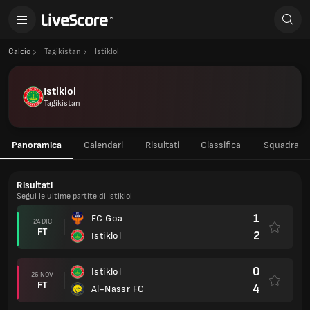
Calcio
Tagikistan
Istiklol
Istiklol
Tagikistan
Panoramica
Calendari
Risultati
Classifica
Squadra
Risultati
Segui le ultime partite di Istiklol
1
FC Goa
24 DIC
FT
2
Istiklol
0
Istiklol
26 NOV
FT
4
Al-Nassr FC