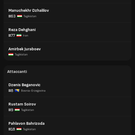
Manuchekhr Dzhalilov
#63
Tagikistan
Reza Dehghani
#77
Iran
Amirbek Juraboev
Tagikistan
Attaccanti
Dzenis Beganovic
#8
Bosnia-Erzegovina
Rustam Soirov
#9
Tagikistan
Pahlavon Bahrizoda
#18
Tagikistan