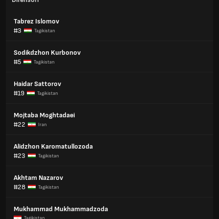
Tabrez Islomov
#3
Tagikistan
Sodikdzhon Kurbonov
#5
Tagikistan
Haidar Sattorov
#19
Tagikistan
Mojtaba Moghtadaei
#22
Iran
Alidzhon Karomatullozoda
#23
Tagikistan
Akhtam Nazarov
#28
Tagikistan
Mukhammad Mukhammadzoda
Tagikistan