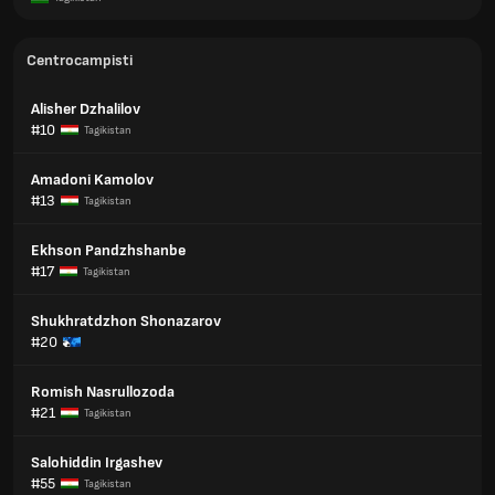
Centrocampisti
Alisher Dzhalilov
#10
Tagikistan
Amadoni Kamolov
#13
Tagikistan
Ekhson Pandzhshanbe
#17
Tagikistan
Shukhratdzhon Shonazarov
#20
Romish Nasrullozoda
#21
Tagikistan
Salohiddin Irgashev
#55
Tagikistan