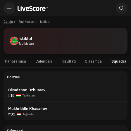
Calcio
Tagikistan
Istiklol
Istiklol
Tagikistan
Panoramica
Calendari
Risultati
Classifica
Squadra
Portieri
Olimdzhon Dzhuraev
#16
Tagikistan
Mukhriddin Khasanov
#99
Tagikistan
Difensori