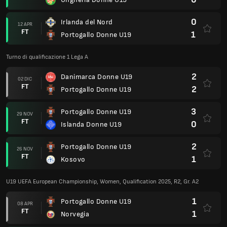
0
Irlanda del Nord
12 APR
FT
1
Portogallo Donne U19
Turno di qualificazione 1 Lega A
2
Danimarca Donne U19
02 DIC
FT
2
Portogallo Donne U19
3
Portogallo Donne U19
29 NOV
FT
0
Islanda Donne U19
2
Portogallo Donne U19
26 NOV
FT
1
Kosovo
U19 UEFA European Championship, Women, Qualification 2025, R2, Gr. A2
1
Portogallo Donne U19
08 APR
FT
1
Norvegia