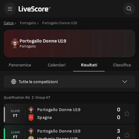
Calcio
Portogallo
Portogallo Donne U19
Portogallo Donne U19
Portogallo
Panoramica
Calendari
Risultati
Classifica
Tutte le competizioni
Qualification Rd. 2: Group A7
0
Portogallo Donne U19
18 APR
FT
0
Spagna
3
Portogallo Donne U19
15 APR
FT
0
Ungheria Donne U19