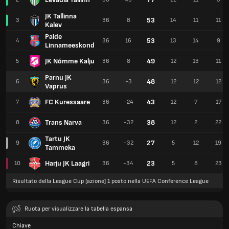
JK Tallinna
53
3
36
8
14
11
11
Kalev
Paide
53
4
36
16
13
14
9
Linnameeskond
JK Nõmme Kalju
49
5
36
8
12
13
11
Parnu JK
48
6
36
-3
12
12
12
Vaprus
FC Kuressaare
43
7
36
-24
12
7
17
Trans Narva
38
8
36
-32
12
2
22
Tartu JK
27
9
36
-32
5
12
19
Tammeka
Harju JK Laagri
23
10
36
-34
5
8
23
Risultato della League Cup [azione] 1 posto nella UEFA Conference League
Ruota per visualizzare la tabella espansa
Chiave