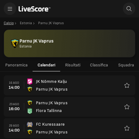
Calcio
Estonia
Parnu JK Vaprus
Parnu JK Vaprus
Estonia
Panoramica
Calendari
Risultati
Classifica
Squadra
JK Nõmme Kalju
16 AGO
14:00
Parnu JK Vaprus
Preferi
Parnu JK Vaprus
23 AGO
16:00
Flora Tallinna
Preferi
FC Kuressaare
29 AGO
14:00
Parnu JK Vaprus
Preferi