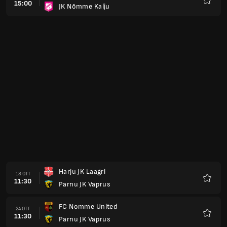
15:00
JK Nõmme Kalju
Preferi
Harju JK Laagri
18 OTT
11:30
Parnu JK Vaprus
Preferi
FC Nomme United
24 OTT
11:30
Parnu JK Vaprus
Preferi