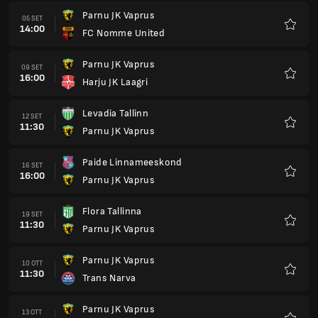
Parnu JK Vaprus
05 SET
14:00
FC Nomme United
Preferi
Parnu JK Vaprus
09 SET
16:00
Harju JK Laagri
Preferi
Levadia Tallinn
12 SET
11:30
Parnu JK Vaprus
Preferi
Paide Linnameeskond
16 SET
16:00
Parnu JK Vaprus
Preferi
Flora Tallinna
19 SET
11:30
Parnu JK Vaprus
Preferi
Parnu JK Vaprus
10 OTT
11:30
Trans Narva
Preferi
Parnu JK Vaprus
13 OTT