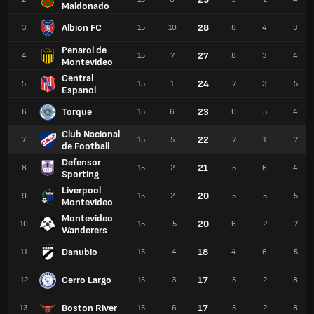
Maldonado
Albion FC
28
3
15
10
8
4
3
Penarol de
27
4
15
7
8
3
4
Montevideo
Central
24
5
15
1
7
3
5
Espanol
Torque
23
6
15
6
6
5
4
Club Nacional
22
7
15
5
7
1
7
de Football
Defensor
21
8
15
2
5
6
4
Sporting
Liverpool
20
9
15
2
5
5
5
Montevideo
Montevideo
20
10
15
-5
6
2
7
Wanderers
Danubio
18
11
15
-4
4
6
5
Cerro Largo
17
12
15
-3
5
2
8
Boston River
17
13
15
-6
5
2
8