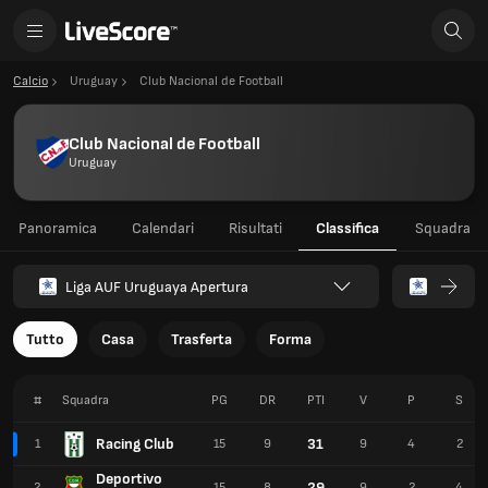
Calcio
Uruguay
Club Nacional de Football
Club Nacional de Football
Uruguay
Panoramica
Calendari
Risultati
Classifica
Squadra
Liga AUF Uruguaya Apertura
Tutto
Casa
Trasferta
Forma
#
Squadra
PG
DR
PTI
V
P
S
Racing Club
31
1
15
9
9
4
2
Deportivo
29
2
15
8
9
2
4