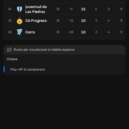
Juventud de
15
14
15
-5
4
3
8
Las Piedras
CA Progreso
10
15
15
-11
2
4
9
Cerro
10
16
15
-16
2
4
9
Ruota per visualizzare la tabella espansa
Chiave
Play-off di campionato