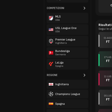
C
COMPETIZIONI
MLS
USA
Risultati
USL League One
Segui le u
USA
01 AGO
Premier League
FT
Inghilterra
Bundesliga
Germania
17 LUG
FT
LaLiga
Spagna
REGIONE
11 LUG
FT
Inghilterra
Champions League
05 LUG
FT
Spagna