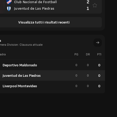
2
Club Nacional de Football
1
Juventud de Las Piedras
Visualizza tutti i risultati recenti
a
imera Division: Clausura attuale
adra
PG
DR
PTI
V
Deportivo Maldonado
0
0
0
0
Juventud de Las Piedras
0
0
0
0
Liverpool Montevideo
0
0
0
0