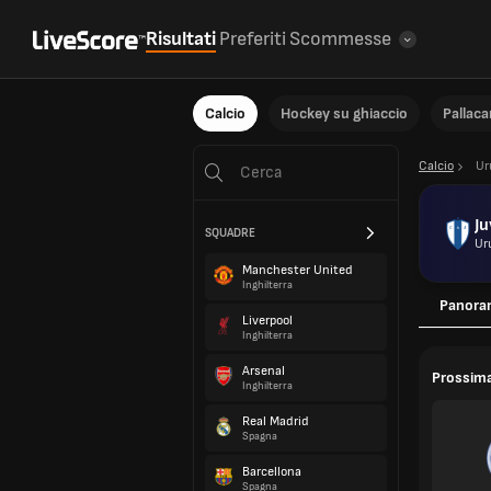
Risultati
Preferiti
Scommesse
Calcio
Hockey su ghiaccio
Pallac
Calcio
Ur
Ju
SQUADRE
Ur
Manchester United
Inghilterra
Panora
Liverpool
Inghilterra
Arsenal
Prossima
Inghilterra
Real Madrid
Spagna
Barcellona
Spagna