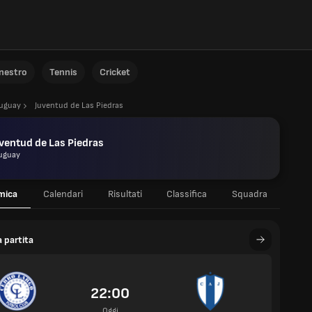
anestro
Tennis
Cricket
uguay
Juventud de Las Piedras
ventud de Las Piedras
uguay
mica
Calendari
Risultati
Classifica
Squadra
 partita
22:00
Oggi