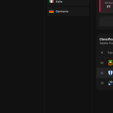
Italia
06 GIU
FT
Germania
Classific
Tabella Pr
#
Squ
10
11
12