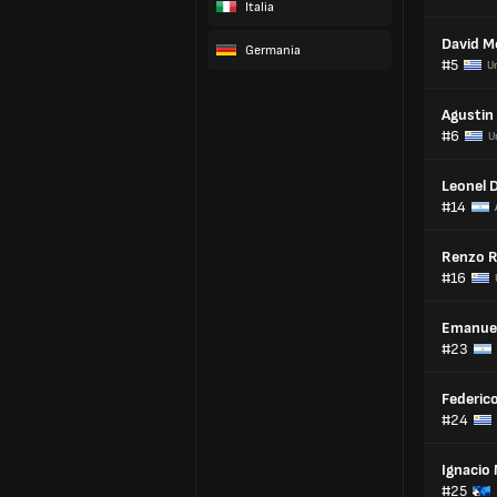
Italia
David M
Germania
#5
U
Agustin
#6
U
Leonel 
#14
Renzo R
#16
Emanue
#23
Federic
#24
Ignacio 
#25