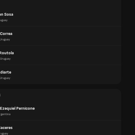
an Sosa
uguay
 Correa
Uruguay
 Routola
Uruguay
diarte
Uruguay
i
 Ezequiel Pernicone
rgentina
Caceres
ruguay