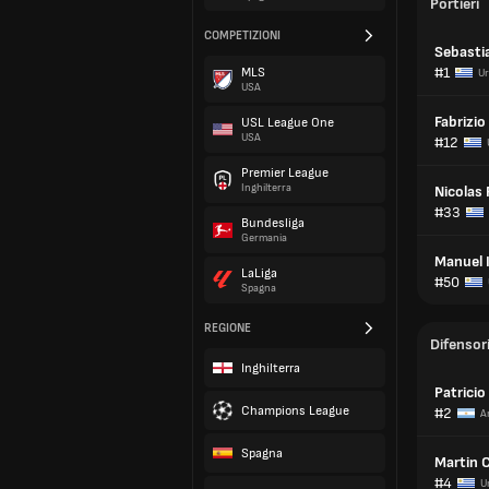
Portieri
COMPETIZIONI
Sebasti
#1
MLS
Ur
USA
Fabrizio
USL League One
USA
#12
Premier League
Inghilterra
Nicolas
#33
Bundesliga
Germania
Manuel I
LaLiga
#50
Spagna
REGIONE
Difensor
Inghilterra
Patricio
Champions League
#2
A
Spagna
Martin 
#4
U