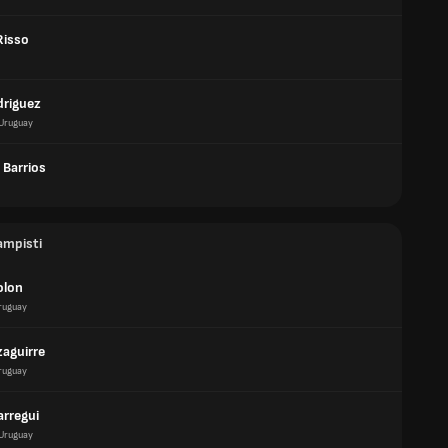
Risso
driguez
Uruguay
 Barrios
ampisti
olon
ruguay
zaguirre
ruguay
arregui
Uruguay