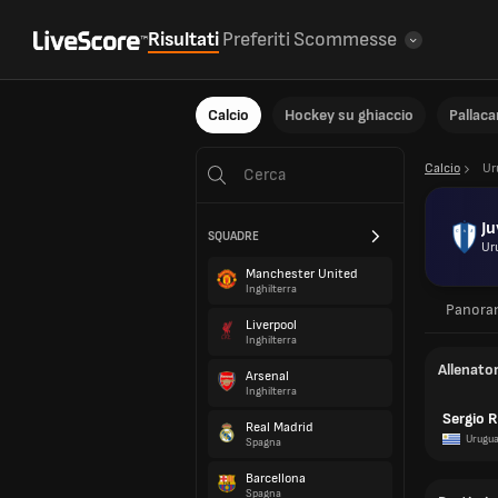
Risultati
Preferiti
Scommesse
Calcio
Hockey su ghiaccio
Pallac
Calcio
Ur
Ju
SQUADRE
Ur
Manchester United
Inghilterra
Panora
Liverpool
Inghilterra
Allenato
Arsenal
Inghilterra
Sergio 
Real Madrid
Urugu
Spagna
Barcellona
Spagna