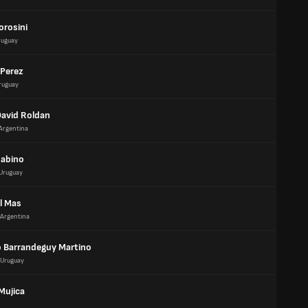
orosini
ruguay
 Perez
ruguay
David Roldan
Argentina
abino
Uruguay
l Mas
Argentina
o Barrandeguy Martino
Uruguay
Mujica