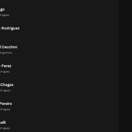
ago
Uruguay
o Rodriguez
 Cecchini
Argentina
 Perez
Uruguay
 Chagas
Uruguay
Pereiro
Uruguay
elli
Uruguay