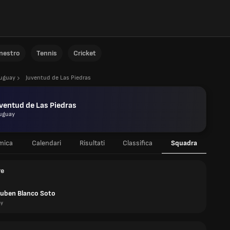
anestro
Tennis
Cricket
uguay
Juventud de Las Piedras
ventud de Las Piedras
uguay
mica
Calendari
Risultati
Classifica
Squadra
re
Ruben Blanco Soto
ay