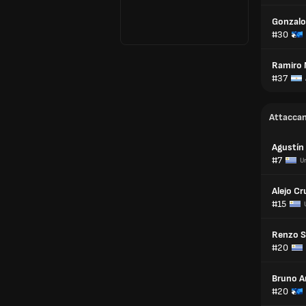
Gonzal
#30
Ramiro 
#37
Attaccan
Agustín 
#7
U
Alejo Cr
#15
Renzo S
#20
Bruno A
#20