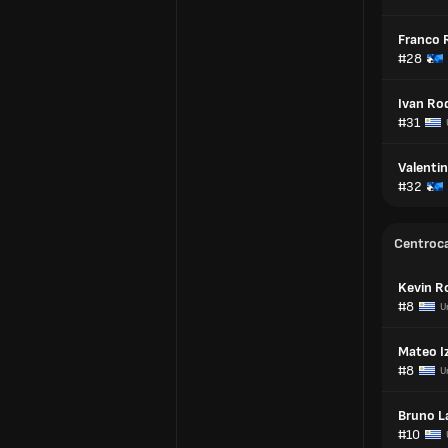
Franco 
#28
Ivan Ro
#31
Valentin
#32
Centroc
Kevin R
#8
U
Mateo I
#8
U
Bruno L
#10