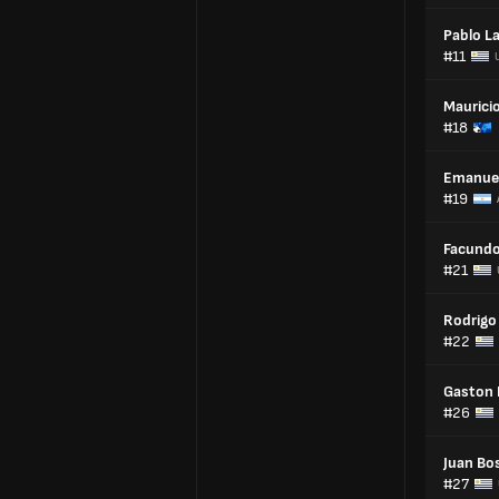
Pablo L
#11
Maurici
#18
Emanuel
#19
Facundo
#21
Rodrigo
#22
Gaston 
#26
Juan Bos
#27