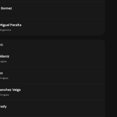
o Gomez
Miguel Peralta
Argentina
ti
Alaniz
ruguay
uz
Uruguay
anchez Veiga
Uruguay
rady