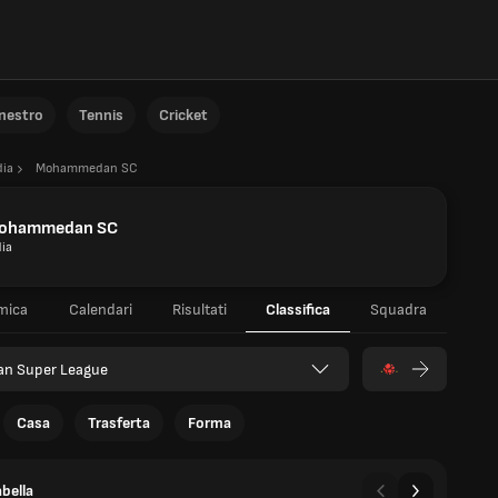
anestro
Tennis
Cricket
dia
Mohammedan SC
ohammedan SC
dia
mica
Calendari
Risultati
Classifica
Squadra
an Super League
Casa
Trasferta
Forma
bella