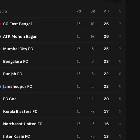
adra
PG
DR
PTI
V
P
SC East Bengal
26
13
19
7
5
ATK Mohun Bagan
26
13
14
7
5
Mumbai City FC
25
13
8
7
4
Bengaluru FC
23
13
6
6
5
Punjab FC
22
13
6
6
4
Jamshedpur FC
22
13
5
6
4
FC Goa
20
13
4
5
5
Kerala Blasters FC
17
13
-2
5
2
Northeast United FC
16
13
-5
4
4
Inter Kashi FC
13
13
-6
3
4