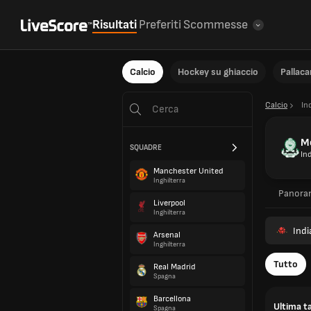
Risultati
Preferiti
Scommesse
Calcio
Hockey su ghiaccio
Pallac
Calcio
In
M
SQUADRE
In
Manchester United
Inghilterra
Panora
Liverpool
Inghilterra
Indi
Arsenal
Inghilterra
Tutto
Real Madrid
Spagna
Barcellona
Ultima ta
Spagna