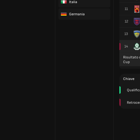
Italia
11
Germania
12
13
14
Risultato 
Cup
Chiave
Qualifi
Retroce