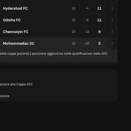
Hyderabad FC
11
13
-4
2
5
Odisha FC
11
13
-8
2
5
Chennaiyin FC
9
13
-12
2
3
Mohammedan SC
3
13
-25
0
3
della coppa [azione] 1 posizione aggiuntiva nelle qualificazioni della AFC
cazione alla Coppa AFC
ssione