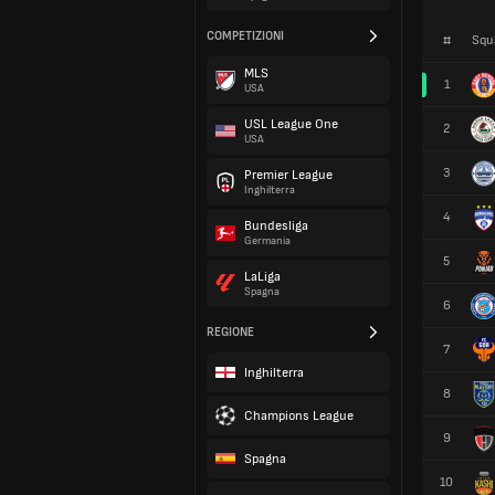
COMPETIZIONI
#
Squ
MLS
1
USA
USL League One
2
USA
3
Premier League
Inghilterra
4
Bundesliga
Germania
5
LaLiga
Spagna
6
REGIONE
7
Inghilterra
8
Champions League
9
Spagna
10