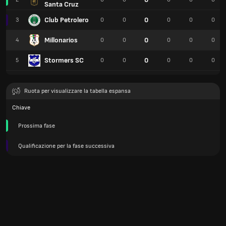
Santa Cruz
Club Petrolero
0
3
0
0
0
0
0
Millonarios
0
4
0
0
0
0
0
Stormers SC
0
5
0
0
0
0
0
Ruota per visualizzare la tabella espansa
Chiave
Prossima fase
Qualificazione per la fase successiva