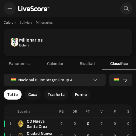
Calcio
Bolivia
Millonarios
Millonarios
Bolivia
Panoramica
Calendari
Risultati
Classifica
Nacional B: 1st Stage: Group A
Tutto
Casa
Trasferta
Forma
#
Squadra
PG
DR
PTI
V
P
S
CD Nueva
0
1
0
0
0
0
0
Santa Cruz
Ciudad Nueva
0
2
0
0
0
0
0