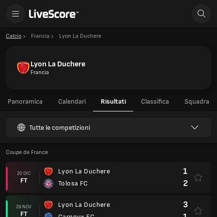
Calcio
Francia
Lyon La Duchere
Lyon La Duchere
Francia
Panoramica
Calendari
Risultati
Classifica
Squadra
Tutte le competizioni
Coupe de France
1
Lyon La Duchere
20 DIC
FT
2
Tolosa FC
3
Lyon La Duchere
29 NOV
FT
1
Carnoux FC