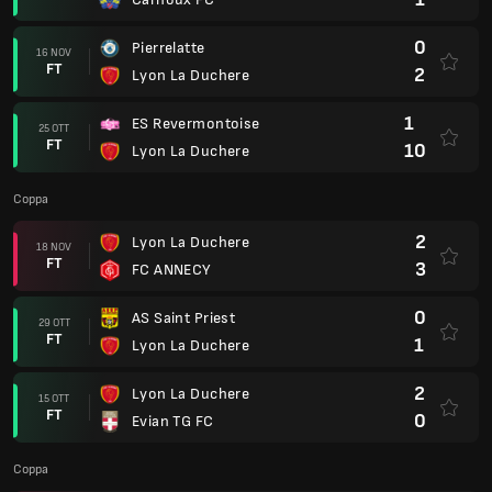
0
Pierrelatte
16 NOV
FT
2
Lyon La Duchere
1
ES Revermontoise
25 OTT
FT
10
Lyon La Duchere
Coppa
2
Lyon La Duchere
18 NOV
FT
3
FC ANNECY
0
AS Saint Priest
29 OTT
FT
1
Lyon La Duchere
2
Lyon La Duchere
15 OTT
FT
0
Evian TG FC
Coppa