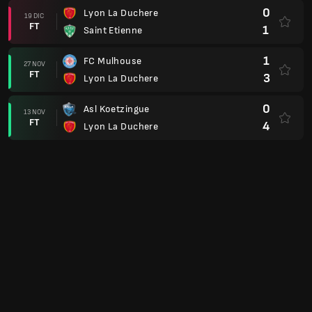
0
Lyon La Duchere
19 DIC
FT
1
Saint Etienne
1
FC Mulhouse
27 NOV
FT
3
Lyon La Duchere
0
Asl Koetzingue
13 NOV
FT
4
Lyon La Duchere