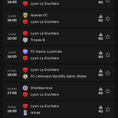
16:00
RO
Lyon La Duchere
Preferi
Hyeres FC
10 APR
16:00
RO
Lyon La Duchere
Preferi
Lyon La Duchere
17 APR
16:00
RO
Troyes B
Preferi
FC Hauts Lyonnais
24 APR
16:00
RO
Lyon La Duchere
Preferi
Lyon La Duchere
02 MAG
16:00
RO
FC Limonest Dardilly Saint-Didier
Preferi
Chateauroux
08 MAG
17:00
RO
Lyon La Duchere
Preferi
Lyon La Duchere
22 MAG
16:00
RO
Istres
Preferi