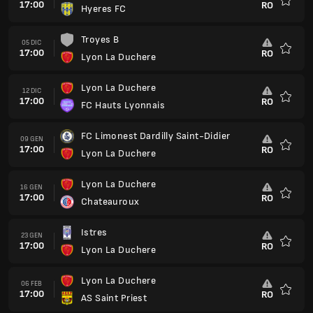
17:00
RO
Hyeres FC
Preferi
Troyes B
05 DIC
17:00
RO
Lyon La Duchere
Preferi
Lyon La Duchere
12 DIC
17:00
RO
FC Hauts Lyonnais
Preferi
FC Limonest Dardilly Saint-Didier
09 GEN
17:00
RO
Lyon La Duchere
Preferi
Lyon La Duchere
16 GEN
17:00
RO
Chateauroux
Preferi
Istres
23 GEN
17:00
RO
Lyon La Duchere
Preferi
Lyon La Duchere
06 FEB
17:00
RO
AS Saint Priest
Preferi