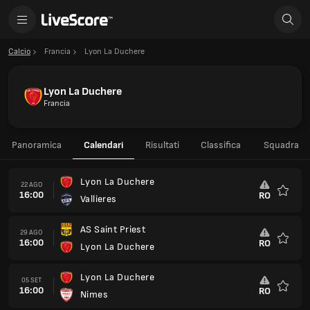
Calcio
Francia
Lyon La Duchere
Lyon La Duchere
Francia
Panoramica
Calendari
Risultati
Classifica
Squadra
Lyon La Duchere
22 AGO
16:00
RO
Vallieres
Preferi
AS Saint Priest
29 AGO
16:00
RO
Lyon La Duchere
Preferi
Lyon La Duchere
05 SET
16:00
RO
Nimes
Preferi