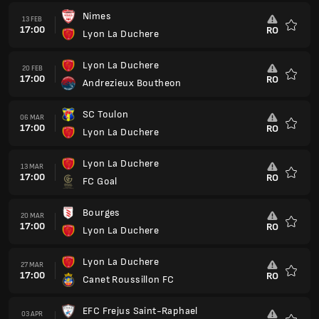
Nimes
13 FEB
17:00
RO
Lyon La Duchere
Preferi
Lyon La Duchere
20 FEB
17:00
RO
Andrezieux Boutheon
Preferi
SC Toulon
06 MAR
17:00
RO
Lyon La Duchere
Preferi
Lyon La Duchere
13 MAR
17:00
RO
FC Goal
Preferi
Bourges
20 MAR
17:00
RO
Lyon La Duchere
Preferi
Lyon La Duchere
27 MAR
17:00
RO
Canet Roussillon FC
Preferi
EFC Frejus Saint-Raphael
03 APR