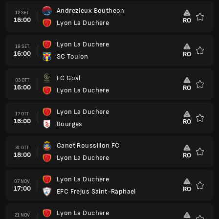
Andrezieux Boutheon
12 SET
16:00
RO
Lyon La Duchere
Preferi
Lyon La Duchere
19 SET
16:00
RO
SC Toulon
Preferi
FC Goal
03 OTT
16:00
RO
Lyon La Duchere
Preferi
Lyon La Duchere
17 OTT
16:00
RO
Bourges
Preferi
Canet Roussillon FC
31 OTT
18:00
RO
Lyon La Duchere
Preferi
Lyon La Duchere
07 NOV
17:00
RO
EFC Frejus Saint-Raphael
Preferi
Lyon La Duchere
21 NOV