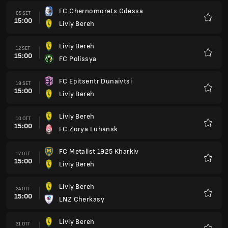
FC Chernomorets Odessa
05 SET
15:00
Liviy Bereh
Preferi
Liviy Bereh
12 SET
15:00
FC Polissya
Preferi
FC Epitsentr Dunaivtsi
19 SET
15:00
Liviy Bereh
Preferi
Liviy Bereh
10 OTT
15:00
FC Zorya Luhansk
Preferi
FC Metalist 1925 Kharkiv
17 OTT
15:00
Liviy Bereh
Preferi
Liviy Bereh
24 OTT
15:00
LNZ Cherkasy
Preferi
Liviy Bereh
31 OTT