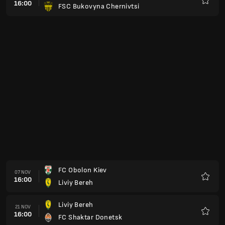
16:00
FSC Bukovyna Chernivtsi
Preferi
FC Obolon Kiev
07 NOV
16:00
Liviy Bereh
Preferi
Liviy Bereh
21 NOV
16:00
FC Shaktar Donetsk
Preferi
Liviy Bereh
28 NOV
16:00
Kolos Kovalivka
Preferi
FC Dynamo Kiev
02 DIC
16:00
Liviy Bereh
Preferi
VERES RIVNE
05 DIC
16:00
Liviy Bereh
Preferi
Liviy Bereh
12 DIC
16:00
FC Dynamo Kiev
Preferi