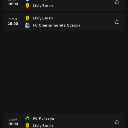
15:00
Liviy Bereh
Preferi
Liviy Bereh
24 APR
15:00
FC Metalist 1925 Kharkiv
Preferi
LNZ Cherkasy
01 MAG
15:00
Liviy Bereh
Preferi
FSC Bukovyna Chernivtsi
08 MAG
15:00
Liviy Bereh
Preferi
Liviy Bereh
15 MAG
15:00
FC Obolon Kiev
Preferi
FC Shaktar Donetsk
22 MAG
15:00
Liviy Bereh
Preferi
Kolos Kovalivka
29 MAG
15:00
Liviy Bereh
Preferi