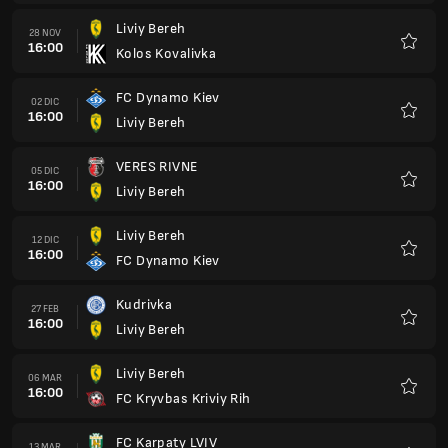
Kudrivka
27 FEB
16:00
Liviy Bereh
Preferi
Liviy Bereh
06 MAR
16:00
FC Kryvbas Kriviy Rih
Preferi
FC Karpaty LVIV
13 MAR
16:00
Liviy Bereh
Preferi
Liviy Bereh
20 MAR
16:00
FC Chernomorets Odessa
Preferi
FC Polissya
03 APR
15:00
Liviy Bereh
Preferi
Liviy Bereh
10 APR
15:00
FC Epitsentr Dunaivtsi
Preferi
FC Zorya Luhansk
17 APR