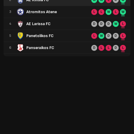
Atromitos Atene
3
L
L
W
L
W
AE Larissa FC
4
D
D
D
W
L
Panetolikos FC
5
L
W
D
D
L
Panseraikos FC
6
D
L
L
D
L