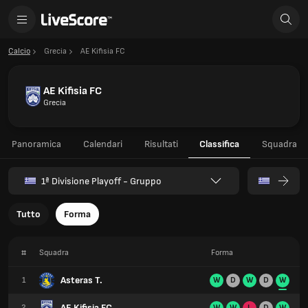
Calcio
Grecia
AE Kifisia FC
AE Kifisia FC
Grecia
Panoramica
Calendari
Risultati
Classifica
Squadra
1ª Divisione Playoff - Gruppo
Tutto
Forma
#
Squadra
Forma
Asteras T.
1
W
D
W
D
W
AE Kifisia FC
2
W
W
L
D
W