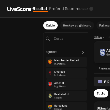
Risultati
Preferiti
Scommesse
Calcio
Hockey su ghiaccio
Pallac
Calcio
Gr
AE
SQUADRE
Gr
Manchester United
Inghilterra
Panora
Liverpool
Inghilterra
1ª D
Arsenal
Inghilterra
Tutto
Real Madrid
Spagna
Barcellona
Ultima ta
Spagna