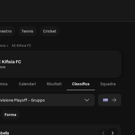
anestro
Tennis
Cricket
ecia
AE Kifisia FC
 Kifisia FC
ecia
mica
Calendari
Risultati
Classifica
Squadra
ivisione Playoff - Gruppo
Forma
bella