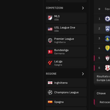
COMPETIZIONI
#
Squ
MLS
1
USA
USL League One
2
USA
3
Premier League
Inghilterra
4
Bundesliga
Germania
5
LaLiga
Spagna
6
REGIONE
Risultato 
Europa Le
Inghilterra
Champions League
Chiave
Spagna
Retroce