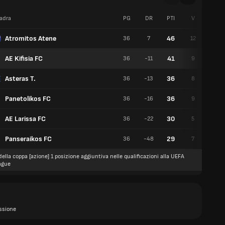
adra
PG
DR
PTI
V
P
Atromitos Atene
46
36
7
12
10
AE Kifisia FC
41
36
-11
9
14
Asteras T.
36
36
-13
8
12
Panetolikos FC
36
36
-16
9
9
AE Larissa FC
30
36
-22
5
15
Panseraikos FC
29
36
-48
7
8
della coppa [azione] 1 posizione aggiuntiva nelle qualificazioni alla UEFA
ague
ssione